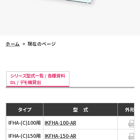
ホーム
>
現在のページ
シリーズ型式一覧 / 各種資料
DL / デモ機貸出
タイプ
型 式
外形図
IFHA-(C)100用
IKFHA-100-AR
IFHA-(C)150用
IKFHA-150-AR