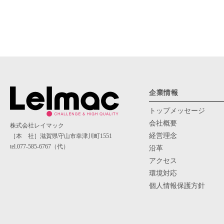
企業情報
トップメッセージ
会社概要
株式会社レイマック
経営理念
［本 社］滋賀県守山市幸津川町1551
tel.077-585-6767（代）
沿革
アクセス
環境対応
個人情報保護方針