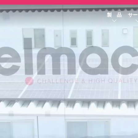
製 品
サー