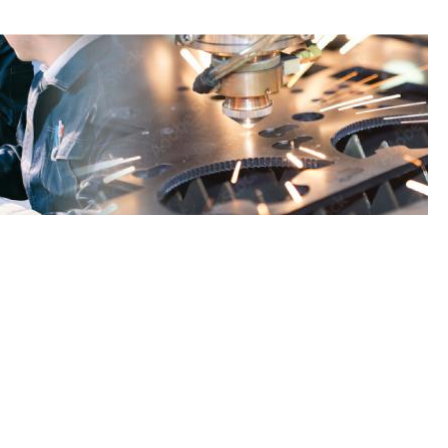
771
：30）